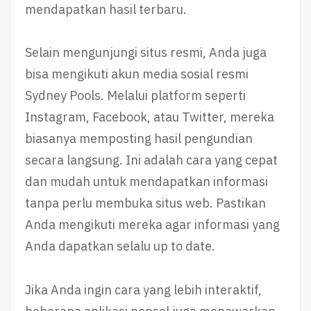
mendapatkan hasil terbaru.
Selain mengunjungi situs resmi, Anda juga
bisa mengikuti akun media sosial resmi
Sydney Pools. Melalui platform seperti
Instagram, Facebook, atau Twitter, mereka
biasanya memposting hasil pengundian
secara langsung. Ini adalah cara yang cepat
dan mudah untuk mendapatkan informasi
tanpa perlu membuka situs web. Pastikan
Anda mengikuti mereka agar informasi yang
Anda dapatkan selalu up to date.
Jika Anda ingin cara yang lebih interaktif,