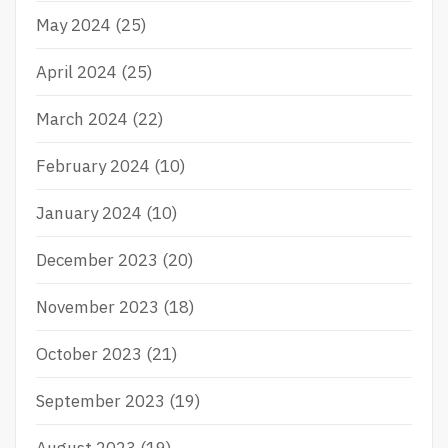
May 2024
(25)
April 2024
(25)
March 2024
(22)
February 2024
(10)
January 2024
(10)
December 2023
(20)
November 2023
(18)
October 2023
(21)
September 2023
(19)
August 2023
(19)