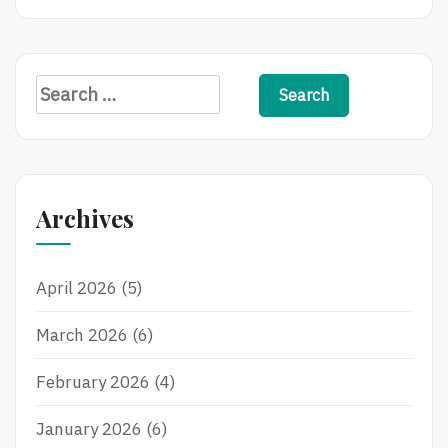
Search
for:
Archives
April 2026
(5)
March 2026
(6)
February 2026
(4)
January 2026
(6)