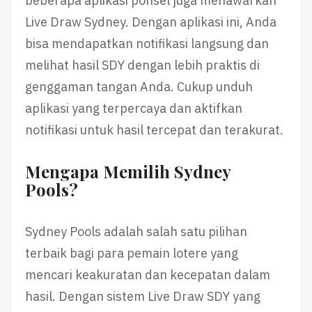
beberapa aplikasi ponsel juga menawarkan
Live Draw Sydney. Dengan aplikasi ini, Anda
bisa mendapatkan notifikasi langsung dan
melihat hasil SDY dengan lebih praktis di
genggaman tangan Anda. Cukup unduh
aplikasi yang terpercaya dan aktifkan
notifikasi untuk hasil tercepat dan terakurat.
Mengapa Memilih Sydney
Pools?
Sydney Pools adalah salah satu pilihan
terbaik bagi para pemain lotere yang
mencari keakuratan dan kecepatan dalam
hasil. Dengan sistem Live Draw SDY yang