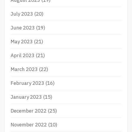
July 2023
(20)
June 2023
(19)
May 2023
(21)
April 2023
(21)
March 2023
(22)
February 2023
(16)
January 2023
(15)
December 2022
(25)
November 2022
(10)