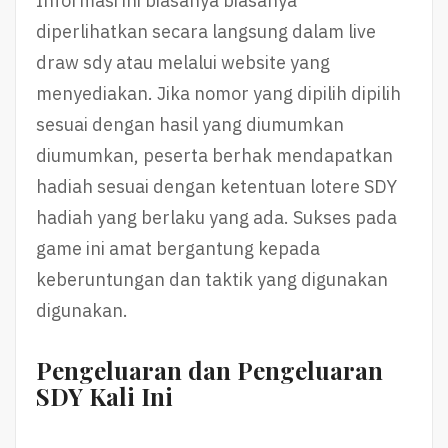
Informasi ini biasanya biasanya
diperlihatkan secara langsung dalam live
draw sdy atau melalui website yang
menyediakan. Jika nomor yang dipilih dipilih
sesuai dengan hasil yang diumumkan
diumumkan, peserta berhak mendapatkan
hadiah sesuai dengan ketentuan lotere SDY
hadiah yang berlaku yang ada. Sukses pada
game ini amat bergantung kepada
keberuntungan dan taktik yang digunakan
digunakan.
Pengeluaran dan Pengeluaran
SDY Kali Ini