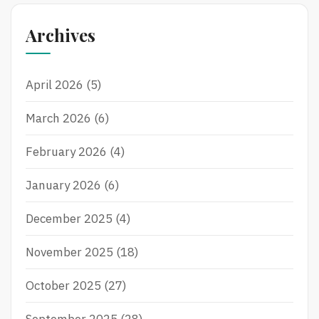
Archives
April 2026
(5)
March 2026
(6)
February 2026
(4)
January 2026
(6)
December 2025
(4)
November 2025
(18)
October 2025
(27)
September 2025
(28)