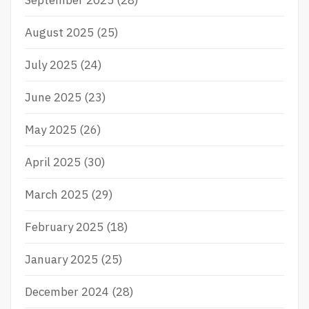
August 2025
(25)
July 2025
(24)
June 2025
(23)
May 2025
(26)
April 2025
(30)
March 2025
(29)
February 2025
(18)
January 2025
(25)
December 2024
(28)