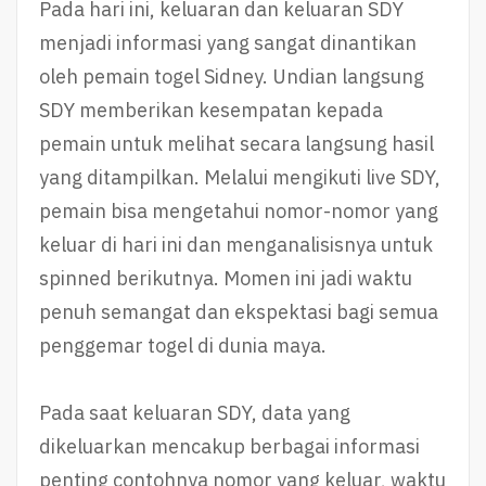
Pada hari ini, keluaran dan keluaran SDY
menjadi informasi yang sangat dinantikan
oleh pemain togel Sidney. Undian langsung
SDY memberikan kesempatan kepada
pemain untuk melihat secara langsung hasil
yang ditampilkan. Melalui mengikuti live SDY,
pemain bisa mengetahui nomor-nomor yang
keluar di hari ini dan menganalisisnya untuk
spinned berikutnya. Momen ini jadi waktu
penuh semangat dan ekspektasi bagi semua
penggemar togel di dunia maya.
Pada saat keluaran SDY, data yang
dikeluarkan mencakup berbagai informasi
penting contohnya nomor yang keluar, waktu