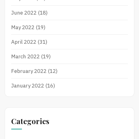
June 2022
(18)
May 2022
(19)
April 2022
(31)
March 2022
(19)
February 2022
(12)
January 2022
(16)
Categories