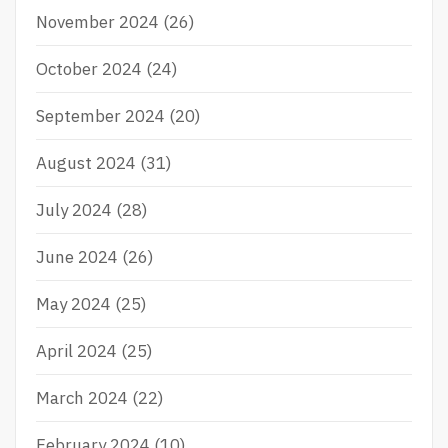
November 2024
(26)
October 2024
(24)
September 2024
(20)
August 2024
(31)
July 2024
(28)
June 2024
(26)
May 2024
(25)
April 2024
(25)
March 2024
(22)
February 2024
(10)