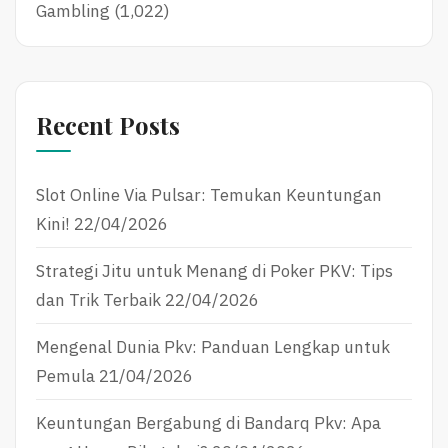
Gambling
(1,022)
Recent Posts
Slot Online Via Pulsar: Temukan Keuntungan
Kini!
22/04/2026
Strategi Jitu untuk Menang di Poker PKV: Tips
dan Trik Terbaik
22/04/2026
Mengenal Dunia Pkv: Panduan Lengkap untuk
Pemula
21/04/2026
Keuntungan Bergabung di Bandarq Pkv: Apa